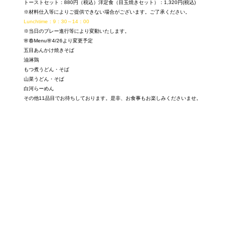
トーストセット：880円（税込）洋定食（目玉焼きセット）：1,320円(税込)
※材料仕入等によりご提供できない場合がございます。ご了承ください。
Lunchtime：9：30～14：00
※当日のプレー進行等により変動いたします。
🌸春Menu🌸4/26より変更予定
五目あんかけ焼きそば
油淋鶏
もつ煮うどん・そば
山菜うどん・そば
白河らーめん
その他11品目でお待ちしております。是非、お食事もお楽しみくださいませ。
一覧に戻る
SHIRAKAWA MEADOW GOLF CLUB