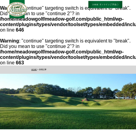
Warning
: "continue" targeting switch is equivalent to "break".
Did you mean to use "continue 2"? in
/home/meadowgolf/meadow-golf.com/public_html/wp-
content/plugins/types/vendor/toolset/types/embedded/inc
on line
646
Warning
: "continue" targeting switch is equivalent to "break".
Did you mean to use "continue 2"? in
/home/meadowgolf/meadow-golf.com/public_html/wp-
content/plugins/types/vendor/toolset/types/embedded/inc
on line
663
HOME
> 新着記事