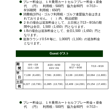
プレー料金は、１Ｒ乗用カートセルフプレー料金＋昼食
代 （円） 利用税：500円 協力金80円 ※7/13～
8/16期間 利用税：650円
消費税(10%)・ゴルフ利用税・ゴルフ連盟協力金は含ま
れておりません。（ ）内、税込総額
２Ｂの場合は追加料金として、土日祝と7/13～8/16の期
間中は全日、1,500（1,650）円となります。
１Bの場合は追加料金として、全日1,500（1,650）円と
なります。
追加ラウンド0.5Ｒ毎に、1,000円（1,100）の追加料金
となります。
Guest ゲスト
期
4/4～/19
4/20～6/30
7/1~/12
7/13～8/16
8/17～9/30
間
11/1～/29
10/1~/31
平
7,138（8,430）
7,591（8,930）
9,136（10,630）
10,064（11,800）
日
土日
9,227（10,730）
11,995（13,730）
12,409（14,230）
15,154（17,400）
祝
プレー料金は、１Ｒ乗用カートセルフプレー料金＋昼食
代 （円） 利用税：500円 協力金80円 ※7/13～