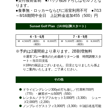
●受付後前金制 ●バック積み下ろしはセルフとな
ります。
●食事無・ロッカーならびに浴室利用不可 ●7/13
～8/16期間中全日 上記料金追加455（500）円
Sunset Golf Plan（14:00以降スタート）
4・5・6月
7・8・9月
M 4,500円（税別） G 8,000円
M 5,000円（税別） G 9,000円
（税別）
（税別）
※予約は2週間前より承ります。2B割増無料
※通常プレー優先のため最終リターン後 時間調整スタ
ート～当日日没迄
※18Hの保証はございません。日没となりましたら係よ
りご案内いたします。ご了承ください。
その他
ドライビングレンジ300yd.打ち放し／打席料700円
（770）・練習ボール500円（550）
レンタル／クラブフルセット3,000円（3,300） シュー
ズ2,000円（2,200）
ノンプレイゲストフィ3,000円（3,300）※1組1名迄可能