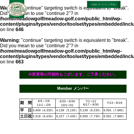
Warning
: "continue" targeting switch is equivalent to "break".
Did you mean to use "continue 2"? in
/home/meadowgolf/meadow-golf.com/public_html/wp-
content/plugins/types/vendor/toolset/types/embedded/inc
on line
646
Warning
: "continue" targeting switch is equivalent to "break".
Did you mean to use "continue 2"? in
/home/meadowgolf/meadow-golf.com/public_html/wp-
content/plugins/types/vendor/toolset/types/embedded/inc
on line
663
※変更等の可能性もございます。ご了承ください。
Member メンバー
4/4～/19
4/20～6/30
7/1~/12
期 間
7/13～8/16
8/17～9/30
11/1～/29
10/1~/31
平 日
3,409（4,330）
4,136（5,130）
5,136（6,230）
6,591（7,980）
土日祝
5,318（6,430）
6,227（7,430）
6,500（7,730）
6,591（7,980）