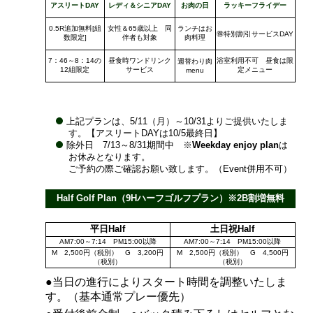
アスリートDAY
レディ＆シニアDAY
お肉の日
ラッキーフライデー
0.5R追加無料[組
女性＆65歳以上 同
ランチはお
🉐特別割引サービスDAY
数限定]
伴者も対象
肉料理
7：46～8：14の
昼食時ワンドリンク
浴室利用不可 昼食は限
週替わり肉
12組限定
サービス
定メニュー
menu
上記プランは、5/11（月）～10/31よりご提供いたしま
す。【アスリートDAYは10/5最終日】
除外日 7/13～8/31期間中 ※
Weekday enjoy plan
は
お休みとなります。
ご予約の際ご確認お願い致します。（Event併用不可）
Half Golf Plan（9Hハーフゴルフプラン）※2B割増無料
平日Half
土日祝Half
AM7:00～7:14 PM15:00以降
AM7:00～7:14 PM15:00以降
M 2,500円（税別） G 3,200円
M 2,500円（税別） G 4,500円
（税別）
（税別）
●当日の進行によりスタート時間を調整いたしま
す。（基本通常プレー優先）