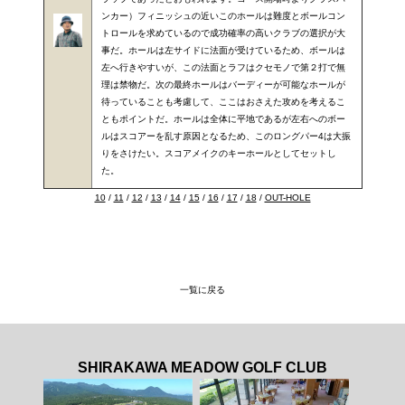
ンカー）フィニッシュの近いこのホールは難度とボールコン
トロールを求めているので成功確率の高いクラブの選択が大
事だ。ホールは左サイドに法面が受けているため、ボールは
左へ行きやすいが、この法面とラフはクセモノで第２打で無
理は禁物だ。次の最終ホールはバーディーが可能なホールが
待っていることも考慮して、ここはおさえた攻めを考えるこ
ともポイントだ。ホールは全体に平地であるが左右へのボー
ルはスコアーを乱す原因となるため、このロングパー4は大振
りをさけたい。スコアメイクのキーホールとしてセットし
た。
10
/
11
/
12
/
13
/
14
/
15
/
16
/
17
/
18
/
OUT-HOLE
一覧に戻る
SHIRAKAWA MEADOW GOLF CLUB