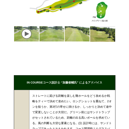
IN COURSEコース設計士 “加藤俊輔氏” によるアドバイス
ストレートに延びる距離を楽しむ難ホールをどう攻めるか戦
略をティーで決めて攻めたい。ロングショットを重ねて、2オ
ンを狙うか、第3打の寄せに掛けるか、しっかりと決めて途中
で変更しないことが大切だ。グリーン前にはサンドトラップ
がセットされているため、距離の出る高いボールを求めてい
る。風の判断も大切な要素になる。(注 設計時には、サンドト
ラップであったとおもわれます。コース開場時よりグラスバ