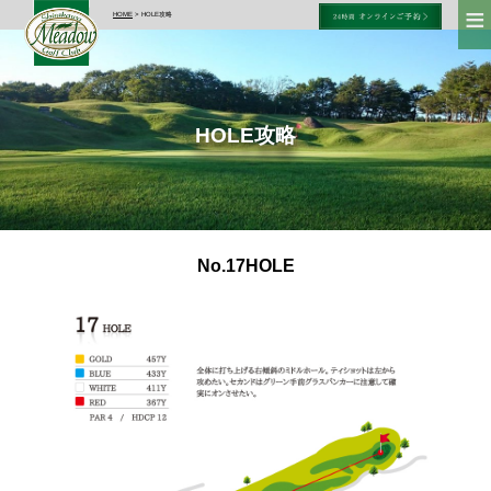
≡
HOME
> HOLE攻略
HOLE攻略
No.17HOLE